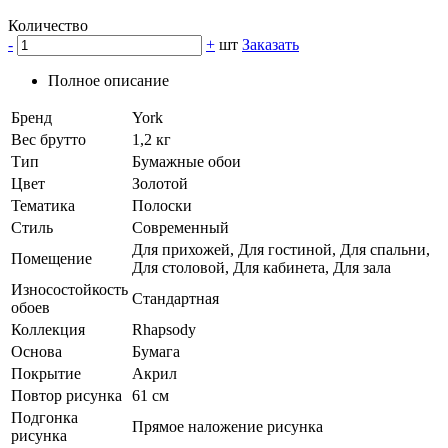
Количество
-
+
шт
Заказать
Полное описание
Бренд
York
Вес брутто
1,2 кг
Тип
Бумажные обои
Цвет
Золотой
Тематика
Полоски
Стиль
Современный
Для прихожей, Для гостиной, Для спальни,
Помещение
Для столовой, Для кабинета, Для зала
Износостойкость
Стандартная
обоев
Коллекция
Rhapsody
Основа
Бумага
Покрытие
Акрил
Повтор рисунка
61 см
Подгонка
Прямое наложение рисунка
рисунка