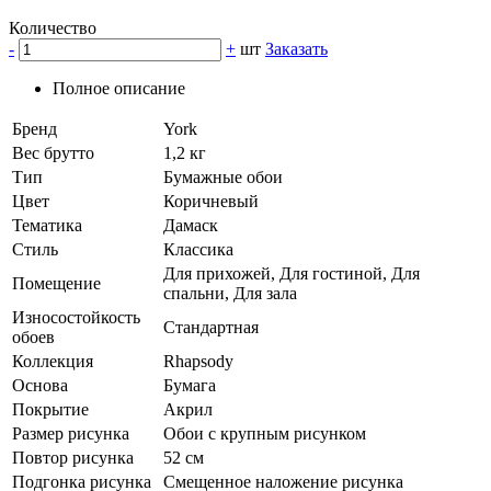
Количество
-
+
шт
Заказать
Полное описание
Бренд
York
Вес брутто
1,2 кг
Тип
Бумажные обои
Цвет
Коричневый
Тематика
Дамаск
Стиль
Классика
Для прихожей, Для гостиной, Для
Помещение
спальни, Для зала
Износостойкость
Стандартная
обоев
Коллекция
Rhapsody
Основа
Бумага
Покрытие
Акрил
Размер рисунка
Обои с крупным рисунком
Повтор рисунка
52 см
Подгонка рисунка
Смещенное наложение рисунка