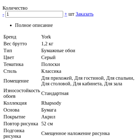
Количество
-
+
шт
Заказать
Полное описание
Бренд
York
Вес брутто
1,2 кг
Тип
Бумажные обои
Цвет
Серый
Тематика
Полоски
Стиль
Классика
Для прихожей, Для гостиной, Для спальни,
Помещение
Для столовой, Для кабинета, Для зала
Износостойкость
Стандартная
обоев
Коллекция
Rhapsody
Основа
Бумага
Покрытие
Акрил
Повтор рисунка
52 см
Подгонка
Смещенное наложение рисунка
рисунка