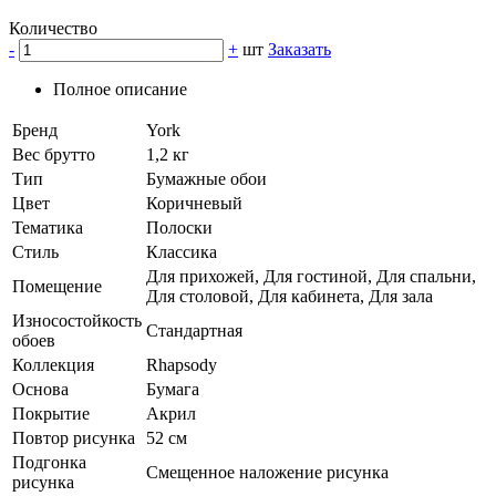
Количество
-
+
шт
Заказать
Полное описание
Бренд
York
Вес брутто
1,2 кг
Тип
Бумажные обои
Цвет
Коричневый
Тематика
Полоски
Стиль
Классика
Для прихожей, Для гостиной, Для спальни,
Помещение
Для столовой, Для кабинета, Для зала
Износостойкость
Стандартная
обоев
Коллекция
Rhapsody
Основа
Бумага
Покрытие
Акрил
Повтор рисунка
52 см
Подгонка
Смещенное наложение рисунка
рисунка