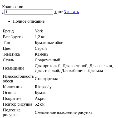
Количество
-
+
шт
Заказать
Полное описание
Бренд
York
Вес брутто
1,2 кг
Тип
Бумажные обои
Цвет
Серый
Тематика
Камень
Стиль
Современный
Для прихожей, Для гостиной, Для спальни,
Помещение
Для столовой, Для кабинета, Для зала
Износостойкость
Стандартная
обоев
Коллекция
Rhapsody
Основа
Бумага
Покрытие
Акрил
Повтор рисунка
52 см
Подгонка
Смещенное наложение рисунка
рисунка