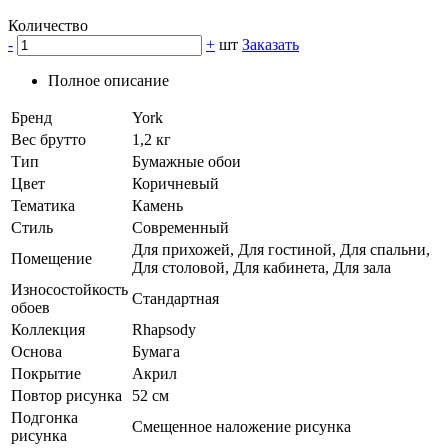
Количество
-
+
шт
Заказать
Полное описание
Бренд
York
Вес брутто
1,2 кг
Тип
Бумажные обои
Цвет
Коричневый
Тематика
Камень
Стиль
Современный
Для прихожей, Для гостиной, Для спальни,
Помещение
Для столовой, Для кабинета, Для зала
Износостойкость
Стандартная
обоев
Коллекция
Rhapsody
Основа
Бумага
Покрытие
Акрил
Повтор рисунка
52 см
Подгонка
Смещенное наложение рисунка
рисунка