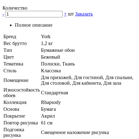
Количество
-
+
шт
Заказать
Полное описание
Бренд
York
Вес брутто
1,2 кг
Тип
Бумажные обои
Цвет
Бежевый
Тематика
Полоски, Ткань
Стиль
Классика
Для прихожей, Для гостиной, Для спальни,
Помещение
Для столовой, Для кабинета, Для зала
Износостойкость
Стандартная
обоев
Коллекция
Rhapsody
Основа
Бумага
Покрытие
Акрил
Повтор рисунка
61 см
Подгонка
Смещенное наложение рисунка
рисунка