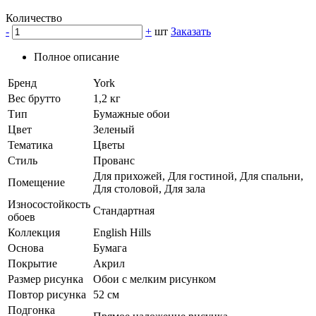
Количество
-
+
шт
Заказать
Полное описание
Бренд
York
Вес брутто
1,2 кг
Тип
Бумажные обои
Цвет
Зеленый
Тематика
Цветы
Стиль
Прованс
Для прихожей, Для гостиной, Для спальни,
Помещение
Для столовой, Для зала
Износостойкость
Стандартная
обоев
Коллекция
English Hills
Основа
Бумага
Покрытие
Акрил
Размер рисунка
Обои с мелким рисунком
Повтор рисунка
52 см
Подгонка