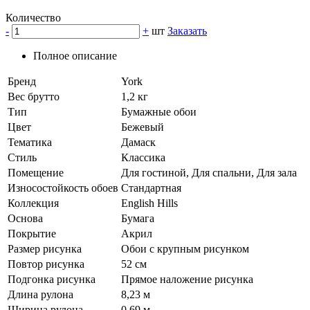
Количество
-
+
шт
Заказать
Полное описание
Бренд
York
Вес брутто
1,2 кг
Тип
Бумажные обои
Цвет
Бежевый
Тематика
Дамаск
Стиль
Классика
Помещение
Для гостиной, Для спальни, Для зала
Износостойкость обоев
Стандартная
Коллекция
English Hills
Основа
Бумага
Покрытие
Акрил
Размер рисунка
Обои с крупным рисунком
Повтор рисунка
52 см
Подгонка рисунка
Прямое наложение рисунка
Длина рулона
8,23 м
Ширина рулона
0,69 м