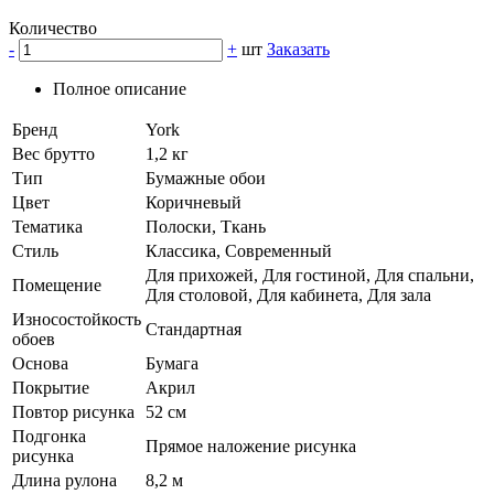
Количество
-
+
шт
Заказать
Полное описание
Бренд
York
Вес брутто
1,2 кг
Тип
Бумажные обои
Цвет
Коричневый
Тематика
Полоски, Ткань
Стиль
Классика, Современный
Для прихожей, Для гостиной, Для спальни,
Помещение
Для столовой, Для кабинета, Для зала
Износостойкость
Стандартная
обоев
Основа
Бумага
Покрытие
Акрил
Повтор рисунка
52 см
Подгонка
Прямое наложение рисунка
рисунка
Длина рулона
8,2 м