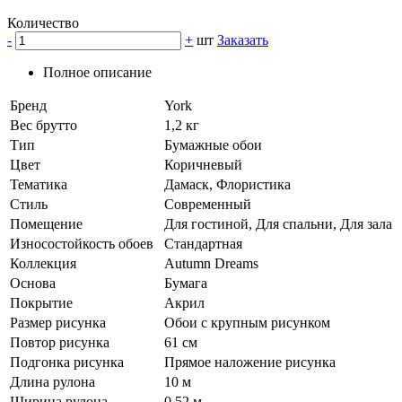
Количество
-
+
шт
Заказать
Полное описание
Бренд
York
Вес брутто
1,2 кг
Тип
Бумажные обои
Цвет
Коричневый
Тематика
Дамаск, Флористика
Стиль
Современный
Помещение
Для гостиной, Для спальни, Для зала
Износостойкость обоев
Стандартная
Коллекция
Autumn Dreams
Основа
Бумага
Покрытие
Акрил
Размер рисунка
Обои с крупным рисунком
Повтор рисунка
61 см
Подгонка рисунка
Прямое наложение рисунка
Длина рулона
10 м
Ширина рулона
0,52 м