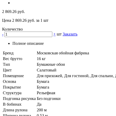
2 869.26 руб.
Цена 2 869.26 руб. за 1 шт
Количество
-
+
шт
Заказать
Полное описание
Бренд
Московская обойная фабрика
Вес брутто
16 кг
Тип
Бумажные обои
Цвет
Салатовый
Помещение
Для прихожей, Для гостиной, Для спальни, 
Основа
Бумага
Покрытие
Бумага
Структура
Рельефная
Подгонка рисунка
Без подгонки
В бобинах
Да
Длина рулона
200 м
Ширина рулона
0,53 м