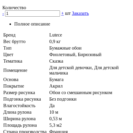
Количество
-
+
шт
Заказать
Полное описание
Бренд
Lutece
Вес брутто
0,9 кг
Тип
Бумажные обои
Цвет
Фиолетовый, Бирюзовый
Тематика
Сказка
Для детской девочки, Для детской
Помещение
мальчика
Основа
Бумага
Покрытие
Акрил
Размер рисунка
Обои со смешанным рисунком
Подгонка рисунка
Без подгонки
Влагостойкость
Да
Длина рулона
10 м
Ширина рулона
0,53 м
Площадь рулона
5,3 м2
Страна производства
Франция