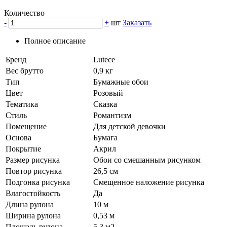
Количество
-
+
шт
Заказать
Полное описание
Бренд
Lutece
Вес брутто
0,9 кг
Тип
Бумажные обои
Цвет
Розовый
Тематика
Сказка
Стиль
Романтизм
Помещение
Для детской девочки
Основа
Бумага
Покрытие
Акрил
Размер рисунка
Обои со смешанным рисунком
Повтор рисунка
26,5 см
Подгонка рисунка
Смещенное наложение рисунка
Влагостойкость
Да
Длина рулона
10 м
Ширина рулона
0,53 м
Площадь рулона
5,3 м2