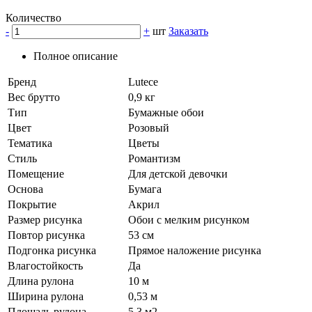
Количество
-
+
шт
Заказать
Полное описание
Бренд
Lutece
Вес брутто
0,9 кг
Тип
Бумажные обои
Цвет
Розовый
Тематика
Цветы
Стиль
Романтизм
Помещение
Для детской девочки
Основа
Бумага
Покрытие
Акрил
Размер рисунка
Обои с мелким рисунком
Повтор рисунка
53 см
Подгонка рисунка
Прямое наложение рисунка
Влагостойкость
Да
Длина рулона
10 м
Ширина рулона
0,53 м
Площадь рулона
5,3 м2