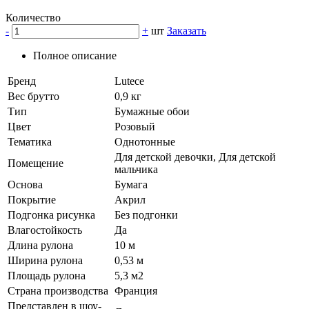
Количество
-
+
шт
Заказать
Полное описание
Бренд
Lutece
Вес брутто
0,9 кг
Тип
Бумажные обои
Цвет
Розовый
Тематика
Однотонные
Для детской девочки, Для детской
Помещение
мальчика
Основа
Бумага
Покрытие
Акрил
Подгонка рисунка
Без подгонки
Влагостойкость
Да
Длина рулона
10 м
Ширина рулона
0,53 м
Площадь рулона
5,3 м2
Страна производства
Франция
Представлен в шоу-