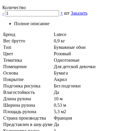
Количество
-
+
шт
Заказать
Полное описание
Бренд
Lutece
Вес брутто
0,9 кг
Тип
Бумажные обои
Цвет
Розовый
Тематика
Однотонные
Помещение
Для детской девочки
Основа
Бумага
Покрытие
Акрил
Подгонка рисунка
Без подгонки
Влагостойкость
Да
Длина рулона
10 м
Ширина рулона
0,53 м
Площадь рулона
5,3 м2
Страна производства
Франция
Представлен в шоу-руме
Да
Количество полос
1