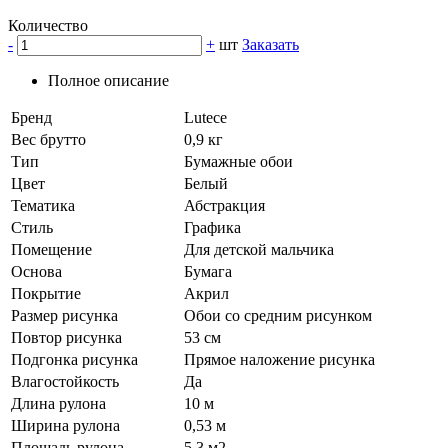
Количество
-
+
шт
Заказать
Полное описание
Бренд
Lutece
Вес брутто
0,9 кг
Тип
Бумажные обои
Цвет
Белый
Тематика
Абстракция
Стиль
Графика
Помещение
Для детской мальчика
Основа
Бумага
Покрытие
Акрил
Размер рисунка
Обои со средним рисунком
Повтор рисунка
53 см
Подгонка рисунка
Прямое наложение рисунка
Влагостойкость
Да
Длина рулона
10 м
Ширина рулона
0,53 м
Площадь рулона
5,3 м2