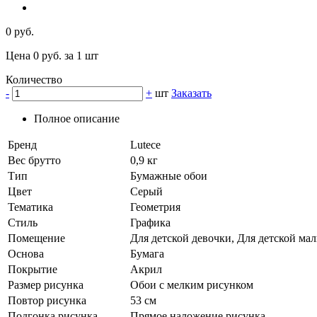
0 руб.
Цена 0 руб. за 1 шт
Количество
-
+
шт
Заказать
Полное описание
Бренд
Lutece
Вес брутто
0,9 кг
Тип
Бумажные обои
Цвет
Серый
Тематика
Геометрия
Стиль
Графика
Помещение
Для детской девочки, Для детской ма
Основа
Бумага
Покрытие
Акрил
Размер рисунка
Обои с мелким рисунком
Повтор рисунка
53 см
Подгонка рисунка
Прямое наложение рисунка