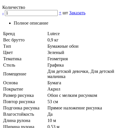
Количество
-
+
шт
Заказать
Полное описание
Бренд
Lutece
Вес брутто
0,9 кг
Тип
Бумажные обои
Цвет
Зеленый
Тематика
Геометрия
Стиль
Графика
Для детской девочки, Для детской
Помещение
мальчика
Основа
Бумага
Покрытие
Акрил
Размер рисунка
Обои с мелким рисунком
Повтор рисунка
53 см
Подгонка рисунка
Прямое наложение рисунка
Влагостойкость
Да
Длина рулона
10 м
Ширина рулона
0,53 м