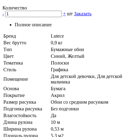
Количество
-
+
шт
Заказать
Полное описание
Бренд
Lutece
Вес брутто
0,9 кг
Тип
Бумажные обои
Цвет
Синий, Желтый
Тематика
Полоски
Стиль
Графика
Для детской девочки, Для детской
Помещение
мальчика
Основа
Бумага
Покрытие
Акрил
Размер рисунка
Обои со средним рисунком
Подгонка рисунка
Без подгонки
Влагостойкость
Да
Длина рулона
10 м
Ширина рулона
0,53 м
Площадь рулона
5,3 м2