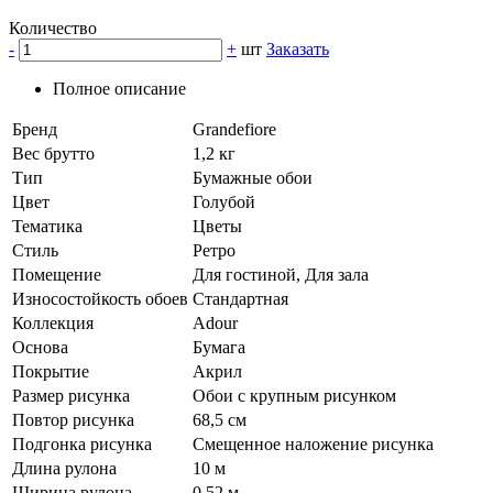
Количество
-
+
шт
Заказать
Полное описание
Бренд
Grandefiore
Вес брутто
1,2 кг
Тип
Бумажные обои
Цвет
Голубой
Тематика
Цветы
Стиль
Ретро
Помещение
Для гостиной, Для зала
Износостойкость обоев
Стандартная
Коллекция
Adour
Основа
Бумага
Покрытие
Акрил
Размер рисунка
Обои с крупным рисунком
Повтор рисунка
68,5 см
Подгонка рисунка
Смещенное наложение рисунка
Длина рулона
10 м
Ширина рулона
0,52 м