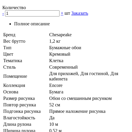
Количество
-
+
шт
Заказать
Полное описание
Бренд
Chesapeake
Вес брутто
1,2 кг
Тип
Бумажные обои
Цвет
Кремовый
Тематика
Клетка
Стиль
Современный
Для прихожей, Для гостиной, Для
Помещение
кабинета
Коллекция
Encore
Основа
Бумага
Размер рисунка
Обои со смешанным рисунком
Повтор рисунка
52 см
Подгонка рисунка
Прямое наложение рисунка
Влагостойкость
Да
Длина рулона
10 м
Ширина рулона
0,52 м