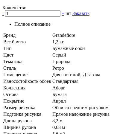
Количество
-
+
шт
Заказать
Полное описание
Бренд
Grandefiore
Вес брутто
1,2 кг
Тип
Бумажные обои
Цвет
Серый
Тематика
Природа
Стиль
Ретро
Помещение
Для гостиной, Для зала
Износостойкость обоев
Стандартная
Коллекция
Adour
Основа
Бумага
Покрытие
Акрил
Размер рисунка
Обои со средним рисунком
Подгонка рисунка
Прямое наложение рисунка
Длина рулона
8,2 м
Ширина рулона
0,68 м
Площадь рулона
5,6 м2