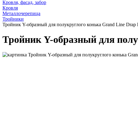
Кровля, фасад, забор
Кровля
Металлочерепица
Тройники
Тройник Y-образный для полукруглого конька Grand Line Drap 
Тройник Y-образный для полу