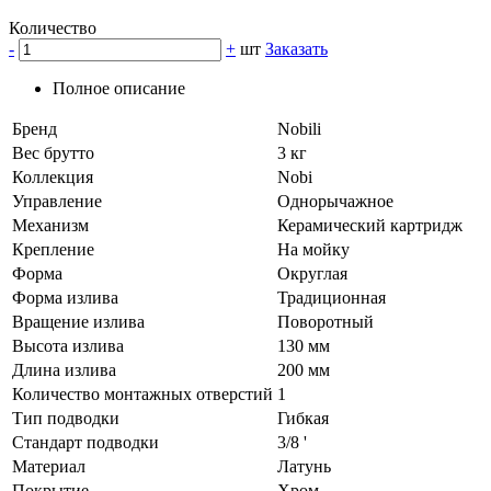
Количество
-
+
шт
Заказать
Полное описание
Бренд
Nobili
Вес брутто
3 кг
Коллекция
Nobi
Управление
Однорычажное
Механизм
Керамический картридж
Крепление
На мойку
Форма
Округлая
Форма излива
Традиционная
Вращение излива
Поворотный
Высота излива
130 мм
Длина излива
200 мм
Количество монтажных отверстий
1
Тип подводки
Гибкая
Стандарт подводки
3/8 '
Материал
Латунь
Покрытие
Хром