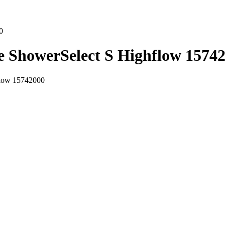
0
 ShowerSelect S Highflow 1574