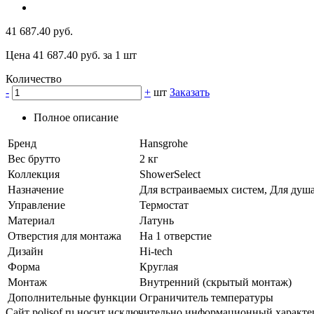
41 687.40 руб.
Цена 41 687.40 руб. за 1 шт
Количество
-
+
шт
Заказать
Полное описание
Бренд
Hansgrohe
Вес брутто
2 кг
Коллекция
ShowerSelect
Назначение
Для встраиваемых систем, Для душ
Управление
Термостат
Материал
Латунь
Отверстия для монтажа
На 1 отверстие
Дизайн
Нi-tech
Форма
Круглая
Монтаж
Внутренний (скрытый монтаж)
Дополнительные функции
Ограничитель температуры
Сайт polisof.ru носит исключительно информационный характе