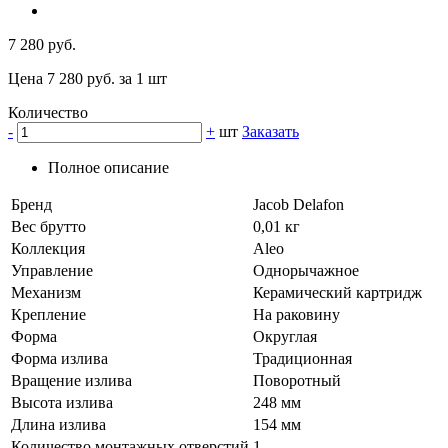
7 280 руб.
Цена 7 280 руб. за 1 шт
Количество
-
+
шт
Заказать
Полное описание
Бренд
Jacob Delafon
Вес брутто
0,01 кг
Коллекция
Aleo
Управление
Однорычажное
Механизм
Керамический картридж
Крепление
На раковину
Форма
Округлая
Форма излива
Традиционная
Вращение излива
Поворотный
Высота излива
248 мм
Длина излива
154 мм
Количество монтажных отверстий
1