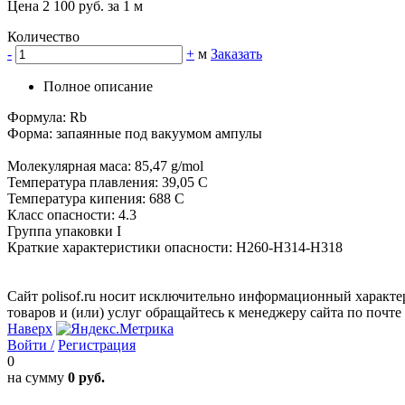
Цена 2 100 руб. за 1 м
Количество
-
+
м
Заказать
Полное описание
Формула: Rb
Форма: запаянные под вакуумом ампулы
Молекулярная маса: 85,47 g/mol
Температура плавления: 39,05 C
Температура кипения: 688 С
Класс опасности: 4.3
Группа упаковки I
Краткие характеристики опасности: Н260-Н314-Н318
Сайт polisof.ru носит исключительно информационный характе
товаров и (или) услуг обращайтесь к менеджеру сайта по почте i
Наверх
Войти /
Регистрация
0
на сумму
0 руб.