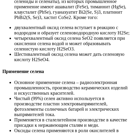
селениды и селенаты), из которых промышленное
применение имеют ашавалит (FeSe), тиманнит (HgSe),
клаусталит (PbSe), гуанахуатит Bi2(Se, S)3, платинит
PbBi2(S, Se)3, хастит CoSe2. Кроме того:
двухвалентный оксид селена вступает в реакцию с
водородом и образует селеноводородную кислоту H2Se;
четырехвалентный оксид селена SeO2 появляется при
окислении селена водой и может образовывать
селенистую кислоту H2SeO3.
Шестивалентный оксид селена может дать селеновую
кислоту H2SeO4.
Применение селена
Основное применение селена – радиоэлектронная
промышленность, производство керамических изделий
и искусственных красителей.
Чистый (99%) селен активно используется в
производстве пластин электровыпрямителей,
фотоэлементы солнечных батарей и электрических
выпрямителей тока.
Применяется в сталелитейном производстве в качестве
присадки к нержавеющим сталям и меди.
Оксиды селена применяются в роли окислителей в