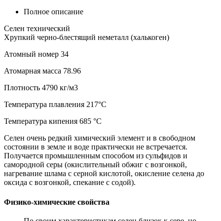
Полное описание
Селен технический
Хрупкий черно-блестящий неметалл (халькоген)
Атомный номер 34
Атомарная масса 78.96
Плотность 4790 кг/м3
Температура плавления 217°С
Температура кипения 685 °С
Селен очень редкий химический элемент и в свободном
состоянии в земле и воде практически не встречается.
Получается промышленным способом из сульфидов и
самородной серы (окислительный обжиг с возгонкой,
нагревание шлама с серной кислотой, окисление селена до
оксида с возгонкой, спекание с содой).
Физико-химические свойства
По своим характеристикам селен близок к сере, но