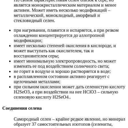
является монокристаллическим материалом и менее
активен. Может иметь несколько модификаций –
металлический, моноклидный, аморфный и
стекловидный селен.
при нагревании, плавится и испаряется, а при резком
охлаждении концентрируется до аллотропной
модификации;
имеет несколько степеней окисления в кислороде, и
может выступать как окислителем, так и
восстановителем серы;
имеет минимальную электропроводность, но может
изменять ее под воздействием солнечного света;
не горит в воздухе и хорошо растворяется в воде;
в расплавленном состоянии активно реагирует с
щелочными металлами;
при сильном окислении может дать селенистую кислоту
H2SeO3, а при воздействии на нее HClO3 – сильную
селеновую кислоту H2SeO4..
Соединения селена
Самородный селен – крайне редкое явление, но минерал
образует 37 самостоятельных изотопов (селениты,