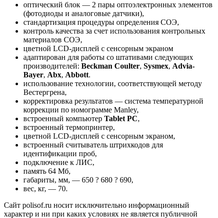
оптический блок — 2 пары оптоэлектронных элементов
(фотодиоды и аналоговые датчики),
стандартизация процедуры определения СОЭ,
контроль качества за счет использования контрольных
материалов СОЭ,
цветной LCD-дисплей с сенсорным экраном
адаптирован для работы со штативами следующих
производителей:
Beckman Coulter
,
Sysmex
,
Advia-
Bayer
,
Abx
,
Abbott
.
использование технологии, соответствующей методу
Вестергрена,
корректировка результатов — система температурной
коррекции по номограмме Manley,
встроенный компьютер
Tablet PC
,
встроенный термопринтер,
цветной LCD-дисплей с сенсорным экраном,
встроенный считыватель штрихкодов для
идентификации проб,
подключение к ЛИС,
память 64 Мб,
габариты, мм, — 650 ? 680 ? 690,
вес, кг, — 70.
Сайт polisof.ru носит исключительно информационный
характер и ни при каких условиях не является публичной