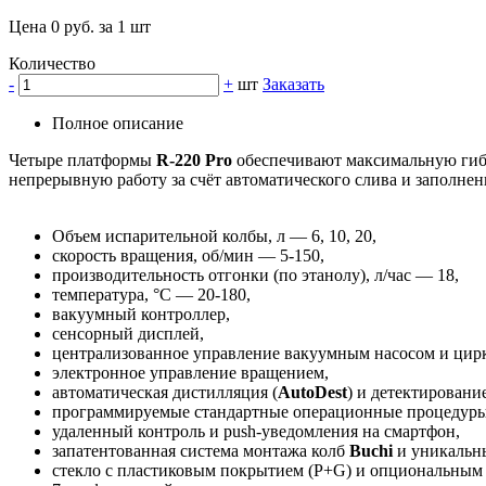
Цена 0 руб. за 1 шт
Количество
-
+
шт
Заказать
Полное описание
Четыре платформы
R-220 Pro
обеспечивают максимальную гибк
непрерывную работу за счёт автоматического слива и заполне
Объем испарительной колбы, л — 6, 10, 20,
скорость вращения, об/мин — 5-150,
производительность отгонки (по этанолу), л/час — 18,
температура, °С — 20-180,
вакуумный контроллер,
сенсорный дисплей,
централизованное управление вакуумным насосом и ци
электронное управление вращением,
автоматическая дистилляция (
AutoDest
) и детектировани
программируемые стандартные операционные процедуры
удаленный контроль и push-уведомления на смартфон,
запатентованная система монтажа колб
Buchi
и уникальны
стекло с пластиковым покрытием (P+G) и опциональным