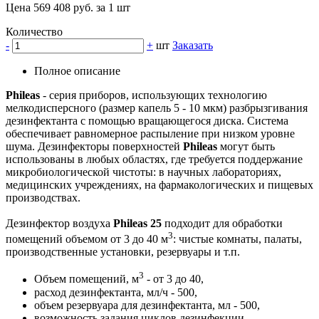
Цена 569 408 руб. за 1 шт
Количество
-
+
шт
Заказать
Полное описание
Phileas
- серия приборов, использующих технологию
мелкодисперсного (размер капель 5 - 10 мкм) разбрызгивания
дезинфектанта с помощью вращающегося диска. Система
обеспечивает равномерное распыление при низком уровне
шума. Дезинфекторы поверхностей
Phileas
могут быть
использованы в любых областях, где требуется поддержание
микробиологической чистоты: в научных лабораториях,
медицинских учреждениях, на фармакологических и пищевых
производствах.
Дезинфектор воздуха
Phileas 25
подходит для обработки
3
помещений объемом от 3 до 40 м
: чистые комнаты, палаты,
производственные установки, резервуары и т.п.
3
Объем помещений, м
- от 3 до 40,
расход дезинфектанта, мл/ч - 500,
объем резервуара для дезинфектанта, мл - 500,
возможность задания циклов дезинфекции,