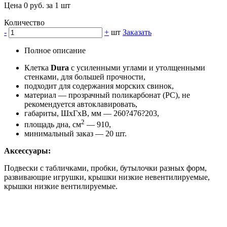
Цена 0 руб. за 1 шт
Количество
-
+
шт
Заказать
Полное описание
Клетка
Dura
с усиленными углами и утолщенными
стенками, для большей прочности,
подходит для содержания морских свинок,
материал — прозрачный поликарбонат (РС), не
рекомендуется автоклавировать,
габариты, ШхГхВ, мм — 260?476?203,
2
площадь дна, см
— 910,
минимальный заказ — 20 шт.
Аксессуары:
Подвески с табличками, пробки, бутылочки разных форм,
развивающие игрушки, крышки низкие невентилируемые,
крышки низкие вентилируемые.