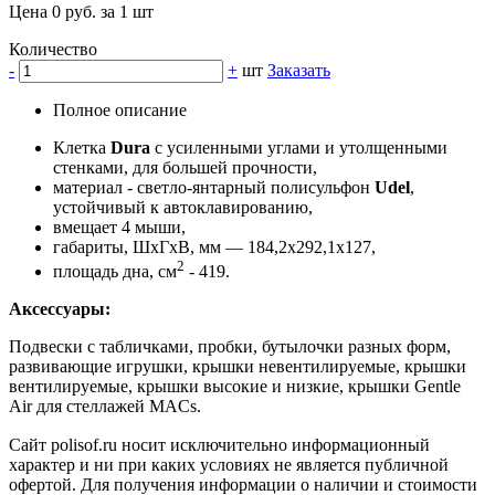
Цена 0 руб. за 1 шт
Количество
-
+
шт
Заказать
Полное описание
Клетка
Dura
с усиленными углами и утолщенными
стенками, для большей прочности,
материал - светло-янтарный полисульфон
Udel
,
устойчивый к автоклавированию,
вмещает 4 мыши,
габариты, ШхГхВ, мм — 184,2x292,1x127,
2
площадь дна, см
- 419.
Аксессуары:
Подвески с табличками, пробки, бутылочки разных форм,
развивающие игрушки, крышки невентилируемые, крышки
вентилируемые, крышки высокие и низкие, крышки Gentle
Air для стеллажей MACs.
Сайт polisof.ru носит исключительно информационный
характер и ни при каких условиях не является публичной
офертой. Для получения информации о наличии и стоимости