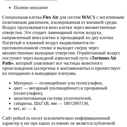
Полное описание
Cпециальная клетка
Flex Air
для систем
MACS
с негативным/
позитивным давлением, изолированная от внешней среды.
Воздух проталкивается вниз клетки через множественные
отверстия. Это создает ламинарный поток воздуха,
направленный вниз клетки и проходящий по дну клетки.
Нагретый и влажный воздух выдавливается по
противоположной стенке и выходит сверху через
множественные выходные отверстия. Отработанный воздух
поступает через выходной извилистый путь
«Tortuous Air
Path»
, который улавливает все частицы животного
происхождения (аллергены и контаминанты) и препятствует
их попаданию в выводящие пленумы.
Материал — поликарбонат или полисульфон,
цвет — янтарный (поликарбонат) и прозрачный
(полисульфон),
запатентованная система уплотнителей,
габариты, ШхГхВ, мм — 180?290?130,
вес, кг — 4.
Сайт polisof.ru носит исключительно информационный
характер и ни при каких условиях не является публичной