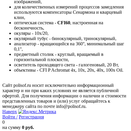
изображений,
для количественных измерений процессов замедления
используются компенсаторы Сенармона и кварцевый
клин,
оптическая система -
CFI60
, настроенная на
бесконечность,
окуляры - 10х/20,
окулярный тубус - бинокулярный, тринокулярный,
анализатор - вращающийся на 360°, минимальный шаг
0,1°,
предметный столик - круглый, вращаемый в
горизонтальной плоскости,
осветитель проходящего света - галогеновый, 20 Вт,
объективы - CFI P Achromat 4х, 10х, 20х, 40х, 100х Oil.
Сайт polisof.ru носит исключительно информационный
характер и ни при каких условиях не является публичной
офертой. Для получения информации о наличии и стоимости
представленных товаров и (или) услуг обращайтесь к
менеджеру сайта по почте info@polisof.ru.
Наверх
Войти /
Регистрация
0
на сумму
0 руб.