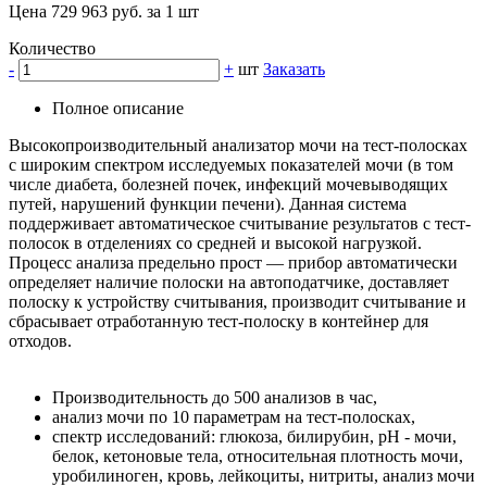
Цена 729 963 руб. за 1 шт
Количество
-
+
шт
Заказать
Полное описание
Высокопроизводительный анализатор мочи на тест-полосках
с широким спектром исследуемых показателей мочи (в том
числе диабета, болезней почек, инфекций мочевыводящих
путей, нарушений функции печени). Данная система
поддерживает автоматическое считывание результатов с тест-
полосок в отделениях со средней и высокой нагрузкой.
Процесс анализа предельно прост — прибор автоматически
определяет наличие полоски на автоподатчике, доставляет
полоску к устройству считывания, производит считывание и
сбрасывает отработанную тест-полоску в контейнер для
отходов.
Производительность до 500 анализов в час,
анализ мочи по 10 параметрам на тест-полосках,
спектр исследований: глюкоза, билирубин, рН - мочи,
белок, кетоновые тела, относительная плотность мочи,
уробилиноген, кровь, лейкоциты, нитриты, анализ мочи