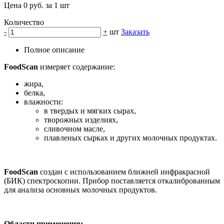
Цена 0 руб. за 1 шт
Количество
-
+
шт
Заказать
Полное описание
FoodScan
измеряет содержание:
жира,
белка,
влажности:
в твердых и мягких сырах,
творожных изделиях,
сливочном масле,
плавленых сырках и других молочных продуктах.
FoodScan
создан с использованием ближней инфракрасной
(БИК) спектроскопии. Прибор поставляется откалиброванным
для анализа основных молочных продуктов.
Области применения: