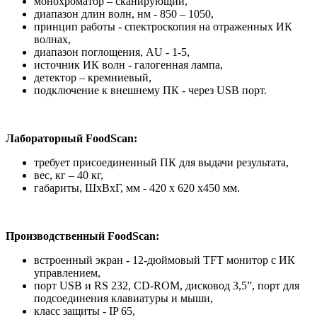
монохроматор – сканирующий,
диапазон длин волн, нм - 850 – 1050,
принцип работы - спектроскопия на отраженных ИК
волнах,
диапазон поглощения, AU - 1-5,
источник ИК волн - галогенная лампа,
детектор – кремниевый,
подключение к внешнему ПК - через USB порт.
Лабораторный FoodScan:
требует присоединенный ПК для выдачи результата,
вес, кг – 40 кг,
габариты, ШxВхГ, мм - 420 х 620 х450 мм.
Производственный FoodScan:
встроенный экран - 12-дюймовый TFT монитор с ИК
управлением,
порт USB и RS 232, CD-ROM, дисковод 3,5”, порт для
подсоединения клавиатуры и мыши,
класс защиты - IP 65,