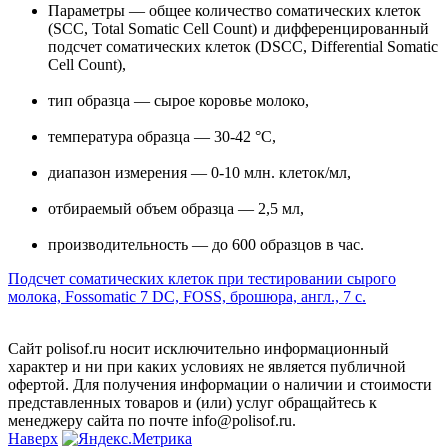
Параметры — общее количество соматических клеток
(SCC, Total Somatic Cell Count) и дифференцированный
подсчет соматических клеток (DSCC, Differential Somatic
Cell Count),
тип образца — сырое коровье молоко,
температура образца — 30-42 °C,
диапазон измерения — 0-10 млн. клеток/мл,
отбираемый объем образца — 2,5 мл,
производительность — до 600 образцов в час.
Подсчет соматических клеток при тестировании сырого
молока, Fossomatic 7 DC, FOSS, брошюра, англ., 7 с.
Сайт polisof.ru носит исключительно информационный
характер и ни при каких условиях не является публичной
офертой. Для получения информации о наличии и стоимости
представленных товаров и (или) услуг обращайтесь к
менеджеру сайта по почте info@polisof.ru.
Наверх