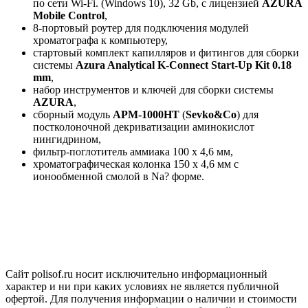
по сети Wi-Fi. (Windows 10), 32 Gb, c лицензией
AZURA
Mobile Control
,
8-портовый роутер для подключения модулей
хроматографа к компьютеру,
стартовый комплект капилляров и фитингов для сборки
системы
Azura Analytical K-Connect Start-Up Kit 0.18
mm
,
набор инструментов и ключей для сборки системы
AZURA
,
сборный модуль
АРМ-1000НТ
(
Sevko&Co
) для
постколоночной декриватизации аминокислот
нингидрином,
фильтр-поглотитель аммиака 100 х 4,6 мм,
хроматографическая колонка 150 х 4,6 мм с
ионообменной смолой в Na? форме.
Сайт polisof.ru носит исключительно информационный
характер и ни при каких условиях не является публичной
офертой. Для получения информации о наличии и стоимости