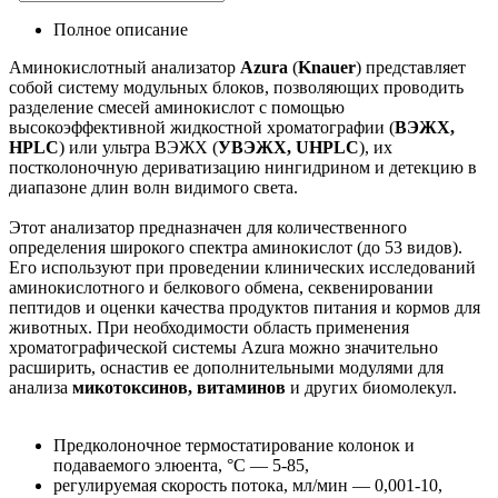
Полное описание
Аминокислотный анализатор
Azura
(
Knauer
) представляет
собой систему модульных блоков, позволяющих проводить
разделение смесей аминокислот с помощью
высокоэффективной жидкостной хроматографии (
ВЭЖХ,
HPLC
) или ультра ВЭЖХ (
УВЭЖХ, UHPLC
), их
постколоночную дериватизацию нингидрином и детекцию в
диапазоне длин волн видимого света.
Этот анализатор предназначен для количественного
определения широкого спектра аминокислот (до 53 видов).
Его используют при проведении клинических исследований
аминокислотного и белкового обмена, секвенировании
пептидов и оценки качества продуктов питания и кормов для
животных. При необходимости область применения
хроматографической системы Azura можно значительно
расширить, оснастив ее дополнительными модулями для
анализа
микотоксинов,
витаминов
и других биомолекул.
Предколоночное термостатирование колонок и
подаваемого элюента, °С — 5-85,
регулируемая скорость потока, мл/мин — 0,001-10,