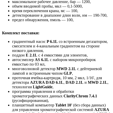
максимальное рабочее давление, бар — 1200,
объем вводимой пробы, мкл — 0,1-5000,
время переключения крана, мс — 100,
детектирование в диапазоне длин волн, нм — 190-700,
предел обнаружения, пмоль — 100,
Комплект поставки:
градиентный насос
P 6.1L
со встроенным дегазатором,
смесителем и 4-канальным градиентом на стороне
низкого давления,
поддон
E 2.1L
с 4 емкостями для элюентов,
автосэмплер
AS 6.1L
с набором микропробирок
емкостью по 03 мл,
многоволновой детектор
MWD 2.1L
с дейтериевой
лампой и встроенным чипом
GLP
,
проточная ячейка-картридж, 10 мм, 2 мкл, 1/16', для
детектора
AZURA DAD 6.1L
,
DAD 2.1L
и
MWD 2.1L
,
технология
LightGuide
,
программа управления и обработки
хроматографических данных
ClarityChrom 7.4.1
(русифицированная),
планшетный компьютер
Tablet 10'
(без сбора данных)
для управления хроматографической системой
AZURA