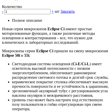
Количество
-
+
шт
Заказать
Полное описание
Новая серия микроскопов
Eclipse Ci
имеют простые
моторизованные функции, а также различные методы
освещения и контрастирования – все, что нужно для
клинических и лабораторных исследований.
Микроскопы серии
Eclipse Ci
пришли на смену микроскопам
Eclipse 50i
и
55i
.
Светодиодная система освещения (
Ci-E
/
Ci-L
) имеет
осветитель высокой интенсивности с низким
энергопотреблением, обеспечивает равномерное
распределение светового потока и долгий срок службы,
керамическое покрытие столика обеспечивает высокую
прочность поверхности и ее устойчивость к царапинам,
эргономичный окулярный тубус с регулированием угла
наклона окуляров и межзрачкового расстояния,
уровень глаз может быть настроен под естественную
позу пользователя и гибко отрегулирован при смене
оператора,