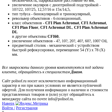
бесконечность, парфокальное расстояние 60 мм,
увеличение окуляров с диоптрийной подстройкой -
10?/22, 10?/25, 12,5?/16 и 15х/14,5,
тип тубуса - бинокулярный и тринокулярный,
револьвер объективов - 6-позиционный,
класс объективов -
CFI Plan Achromat
,
CFI Achromat
,
CFI Plan Fluor
,
CFI Achromat DL
,
CFI Plan Achromat
DL
и другие объективы
CFI60
,
увеличение объективов - 4?, 10?, 20?, 40?, 60?, 100? Oil,
предметный столик - механический с устройством
быстрой рефокусировки, перемещение 54 (Y) x 78 (X)
мм.
Все микроскопы данного уровня комплектуются под задачи
клиента, обращайтесь к специалистам
Диаэм
.
Сайт polisof.ru носит исключительно информационный
характер и ни при каких условиях не является публичной
офертой. Для получения информации о наличии и стоимости
представленных товаров и (или) услуг обращайтесь к
менеджеру сайта по почте info@polisof.ru.
Наверх
Войти /
Регистрация