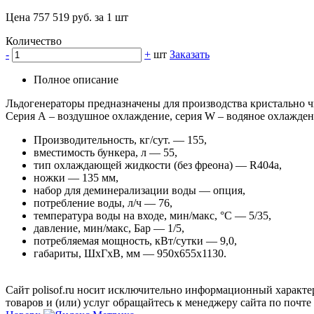
Цена 757 519 руб. за 1 шт
Количество
-
+
шт
Заказать
Полное описание
Льдогенераторы предназначены для производства кристально ч
Серия А – воздушное охлаждение, серия W – водяное охлажден
Производительность, кг/сут. — 155,
вместимость бункера, л — 55,
тип охлаждающей жидкости (без фреона) — R404a,
ножки — 135 мм,
набор для деминерализации воды — опция,
потребление воды, л/ч — 76,
температура воды на входе, мин/макс, °С — 5/35,
давление, мин/макс, Бар — 1/5,
потребляемая мощность, кВт/сутки — 9,0,
габариты, ШхГхВ, мм — 950х655х1130.
Сайт polisof.ru носит исключительно информационный характе
товаров и (или) услуг обращайтесь к менеджеру сайта по почте i