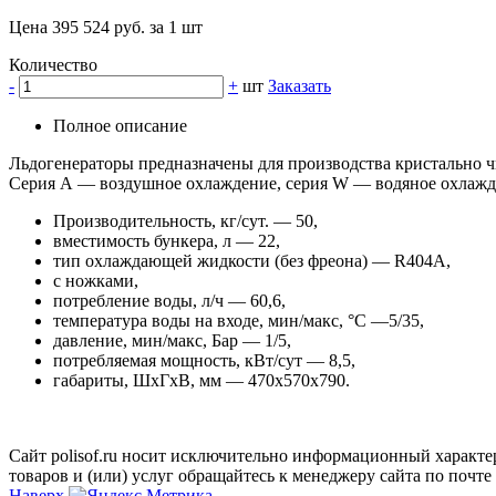
Цена 395 524 руб. за 1 шт
Количество
-
+
шт
Заказать
Полное описание
Льдогенераторы предназначены для производства кристально ч
Серия А — воздушное охлаждение, серия W — водяное охлажд
Производительность, кг/сут. — 50,
вместимость бункера, л — 22,
тип охлаждающей жидкости (без фреона) — R404A,
с ножками,
потребление воды, л/ч — 60,6,
температура воды на входе, мин/макс, °С —5/35,
давление, мин/макс, Бар — 1/5,
потребляемая мощность, кВт/сут — 8,5,
габариты, ШхГхВ, мм — 470х570х790.
Сайт polisof.ru носит исключительно информационный характе
товаров и (или) услуг обращайтесь к менеджеру сайта по почте i
Наверх