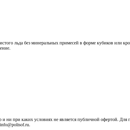
истого льда без минеральных примесей в форме кубиков или кр
ение.
р и ни при каких условиях не является публичной офертой. Дл
nfo@polisof.ru.