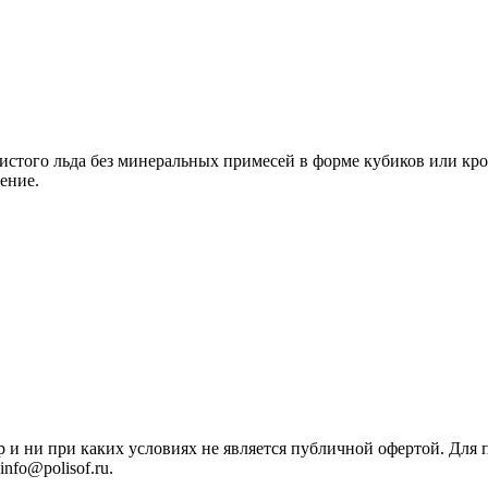
истого льда без минеральных примесей в форме кубиков или кр
ение.
р и ни при каких условиях не является публичной офертой. Дл
nfo@polisof.ru.