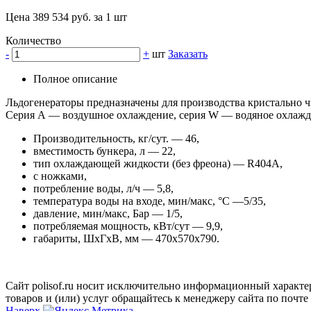
Цена 389 534 руб. за 1 шт
Количество
-
+
шт
Заказать
Полное описание
Льдогенераторы предназначены для производства кристально ч
Серия А — воздушное охлаждение, серия W — водяное охлажд
Производительность, кг/сут. — 46,
вместимость бункера, л — 22,
тип охлаждающей жидкости (без фреона) — R404A,
с ножками,
потребление воды, л/ч — 5,8,
температура воды на входе, мин/макс, °С —5/35,
давление, мин/макс, Бар — 1/5,
потребляемая мощность, кВт/сут — 9,9,
габариты, ШхГхВ, мм — 470х570х790.
Сайт polisof.ru носит исключительно информационный характе
товаров и (или) услуг обращайтесь к менеджеру сайта по почте i
Наверх