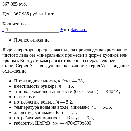
367 985 руб.
Цена 367 985 руб. за 1 шт
Количество
-
+
шт
Заказать
Полное описание
Льдогенераторы предназначены для производства кристально
чистого льда без минеральных примесей в форме кубиков или
крошки. Корпус и камера изготовлены из нержавеющей
стали. Серия А — воздушное охлаждение, серия W — водяное
охлаждение.
Производительность, кг/сут. — 38,
вместимость бункера, л — 15,
тип охлаждающей жид кости (без фреона) — R404A,
с ножками,
потребление воды, л/ч — 5,2,
температура воды на входе, мин/макс, °С —5/35,
давление, мин/макс, Бар — 1/5,
потребляемая мощность, кВт/сут — 9,3,
габариты, ШхГхВ, мм — 470х570х690.