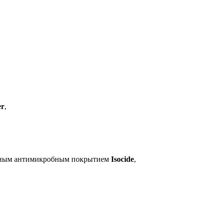
er
,
фирным антимикробным покрытием
Isocide
,