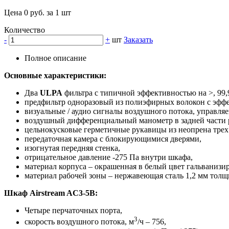
Цена 0 руб. за 1 шт
Количество
-
+
шт
Заказать
Полное описание
Основные характеристики:
Два
ULPA
фильтра с типичной эффективностью на >, 99,9
предфильтр одноразовый из полиэфирных волокон с эфф
визуальные / аудио сигналы воздушного потока, управл
воздушный дифференциальный манометр в задней части 
цельнокусковые герметичные рукавицы из неопрена трех ра
передаточная камера с блокирующимися дверями,
изогнутая передняя стенка,
отрицательное давление -275 Па внутри шкафа,
материал корпуса – окрашенная в белый цвет гальвани
материал рабочей зоны – нержавеющая сталь 1,2 мм толщ
Шкаф Airstream AC3-5B:
Четыре перчаточных порта,
3
скорость воздушного потока, м
/ч – 756,