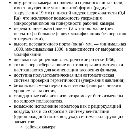
внутренняя камера исполнена из цельного листа стали,
имеет внутренние углы покатой формы (радиус
закругления 19 мм) и низкий индекс шероховатости (0,4
Ra), что исключают возможность удержания
микроорганизмов на поверхности рабочей камеры,
передаточные окна (шлюзы) 2-х типов: малое (без
перчаток) и большое (в двух модификациях без перчаток
/с перчатками),
высота передаточного порта (окна), мм, — минимальная
1000, максимальная 1300, в зависимости от выбранной
модификации,
две влагозащищенные электрические розетки IP66,
тихие энергосберегающие вентиляторы автоматически
настраиваются для компенсации засорения фильтра,
доступна полуавтоматическая или автоматическая
система проверки герметичности (удержания давления),
безопасная смена перчаток и замена фильтра с низким
уровнем загрязнения,
стандартные габариты изолятора могут быть изменены
по запросу пользователя,
возможно исполнение изолятора как с рециркуляцией
воздуха, так и со сбросом в систему вентиляции
(однопроходной поток воздуха), система фильтрующих
элементов:
рабочая камера: