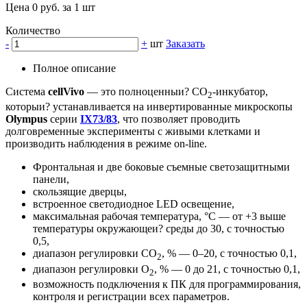
Цена 0 руб. за 1 шт
Количество
-
+
шт
Заказать
Полное описание
Система
cellVivo
— это полноценныи? CО
-инкубатор,
2
которыи? устанавливается на инвертированные микроскопы
Olympus
серии
IX73/83
, что позволяет проводить
долговременные эксперименты с живыми клетками и
производить наблюдения в режиме on-line.
Фронтальная и две боковые съемные светозащитными
панели,
скользящие дверцы,
встроенное светодиодное LED освещение,
максимальная рабочая температура, °С — от +3 выше
температуры окружающеи? среды до 30, с точностью
0,5,
диапазон регулировки CО
, % — 0–20, с точностью 0,1,
2
диапазон регулировки О
, % — 0 до 21, с точностью 0,1,
2
возможность подключения к ПК для программирования,
контроля и регистрации всех параметров.