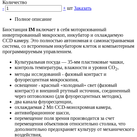
Количество
-
+
шт
Заказать
Полное описание
Биостанция
IM
включает в себя моторизованный
инвертированный микроскоп, инкубатор и охлаждаемую
CCD камеру. Это полностью автономная и самонастраиваемая
система, со встроенным инкубатором клеток и компьютерным
программируемым управлением.
Культуральная посуда — 35-мм пластиковые чашки,
контроль температуры, влажности и уровня CO
,
2
методы исследований - фазовый контраст и
флуоресцентная микроскопия,
освещение - красный «холодный» свет (фазовый
контраст) и внешний ртутный источник, соединенный
через оптоволокно (для флуоресцентных методик),
два канала флуоресценции,
охлаждаемая 2 Мп CCD-монохромная камера,
антивибрационное шасси,
перемещение поля зрения производится за счет
перемещения объективов относительно столика, что
дополнительно предохраняет культуру от механического
воздействия,