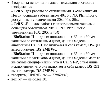
4 варианта исполнения для оптимального качества
изображения:
-
Cell S1
для работы со стеклянными 35-мм чашками
Петри, оснащена объективом 40х 0.8 NA Plan Fluor с
доступными увеличениями 20х, 40х, 80х,
-
Cell S1-P
— для работы с пластиковыми чашками,
оснащена объективом 20х 0.5 NA Plan Fluor с
увеличением 10X, 20X и 40X,
-
BioStation II
— для использования с 35 или 60 мм
чашками со стеклянным дном, данная модель
аналогична
Cell S1
, но включает в себя камеру
DS-Qi1
вместо камеры
DS-2MBWc
,
-
BioStation II
— для использования с 35 или 60 мм
чашками с пластиковым дном, данная модель имеет те
же самые спецификации, что и
Cell S1-P
, с тем лишь
исключением, что она включает в себя камеру
DS-Qi1
вместо камеры
DS-2MBWc
,
габариты, ШхГхВ, см — 22х62х40,
вес, кг — не более 30.